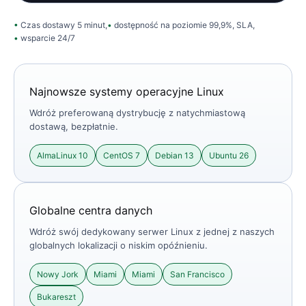
Czas dostawy 5 minut,
dostępność na poziomie 99,9%, SLA,
wsparcie 24/7
Najnowsze systemy operacyjne Linux
Wdróż preferowaną dystrybucję z natychmiastową
dostawą, bezpłatnie.
AlmaLinux 10
CentOS 7
Debian 13
Ubuntu 26
Globalne centra danych
Wdróż swój dedykowany serwer Linux z jednej z naszych
globalnych lokalizacji o niskim opóźnieniu.
Nowy Jork
Miami
Miami
San Francisco
Bukareszt