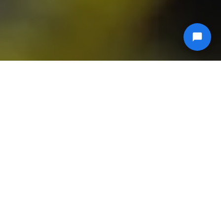
Tek bir sunucuda veya yük dengelemeli birden fazla
sunucuda konuşlandırılabilen, anahtar teslim
Flussonic yayın çözümleri.
İŞLETME SINIFI IPTV YAYIN ÇÖZÜMLERI