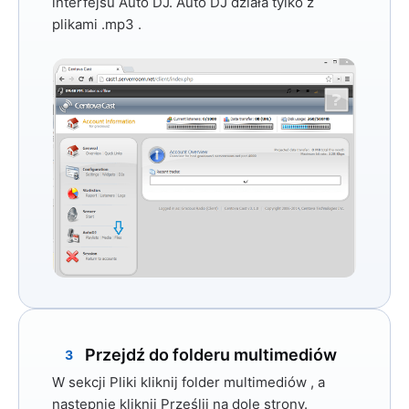
interfejsu Auto DJ. Auto DJ działa tylko z
plikami .mp3
.
Przejdź do folderu multimediów
3
W sekcji Pliki kliknij folder
multimediów
, a
następnie kliknij
Prześlij
na dole strony.