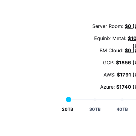
Server Room:
$0 (
Equinix Metal:
$1
(
IBM Cloud:
$0 (
GCP:
$1856 (
AWS:
$1791 (
Azure:
$1740 (
20TB
30TB
40TB