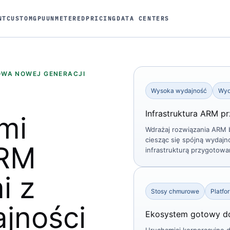
NT
CUSTOM
GPU
UNMETERED
PRICING
DATA CENTERS
OWA NOWEJ GENERACJI
Wysoka wydajność
Wyd
Infrastruktura ARM p
mi
Wdrażaj rozwiązania ARM 
ciesząc się spójną wydajno
ARM
infrastrukturą przygotowa
i z
Stosy chmurowe
Platfo
jności
Ekosystem gotowy do