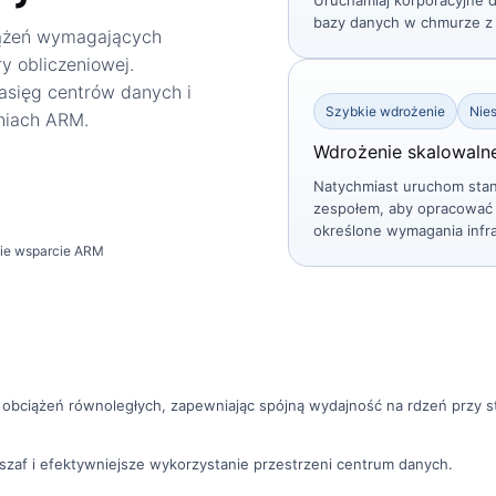
Uruchamiaj korporacyjne d
bazy danych w chmurze z
iążeń wymagających
y obliczeniowej.
asięg centrów danych i
Szybkie wdrożenie
Nie
niach ARM.
Wdrożenie skalowaln
Natychmiast uruchom stan
zespołem, aby opracować 
określone wymagania infra
ie wsparcie ARM
obciążeń równoległych, zapewniając spójną wydajność na rdzeń przy st
szaf i efektywniejsze wykorzystanie przestrzeni centrum danych.