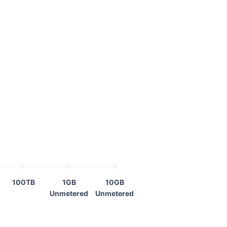
100TB
1GB
10GB
Unmetered
Unmetered