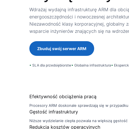
Wdrażaj wydajną infrastrukturę ARM dla obc
energooszczędności i nowoczesnej architektur
Niezawodność klasy korporacyjnej, globalny z
wsparcie inżynierów znających się na wdroże
Zbuduj swój serwer ARM
SLA dla przedsiębiorstw
Globalna infrastruktura
Eksperck
Efektywność obciążenia pracą
Procesory ARM doskonale sprawdzają się w przypadku 
Gęstość infrastruktury
Niższe wydzielanie ciepła pozwala na większą gęstość 
Redukcja kosztów operacyjnych