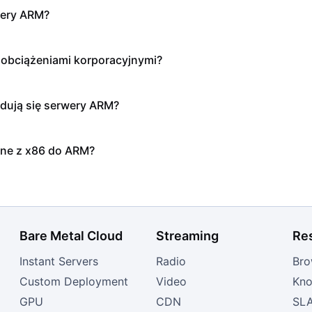
wery ARM?
obciążeniami korporacyjnymi?
jdują się serwery ARM?
jne z x86 do ARM?
Bare Metal Cloud
Streaming
Re
Instant Servers
Radio
Bro
Custom Deployment
Video
Kno
GPU
CDN
SL