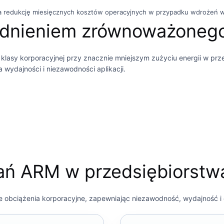
 na redukcję miesięcznych kosztów operacyjnych w przypadku wdrożeń 
ędnieniem zrównoważonego
lasy korporacyjnej przy znacznie mniejszym zużyciu energii w prze
a wydajności i niezawodności aplikacji.
ań ARM w przedsiębiorstw
e obciążenia korporacyjne, zapewniając niezawodność, wydajność i 