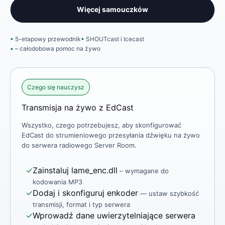
Więcej samouczków
5-etapowy przewodnik
SHOUTcast i Icecast
– całodobowa pomoc na żywo
Czego się nauczysz
Transmisja na żywo z EdCast
Wszystko, czego potrzebujesz, aby skonfigurować
EdCast do strumieniowego przesyłania dźwięku na żywo
do serwera radiowego Server Room.
✓
Zainstaluj lame_enc.dll
– wymagane do
kodowania MP3
✓
Dodaj i skonfiguruj enkoder
— ustaw szybkość
transmisji, format i typ serwera
✓
Wprowadź dane uwierzytelniające serwera