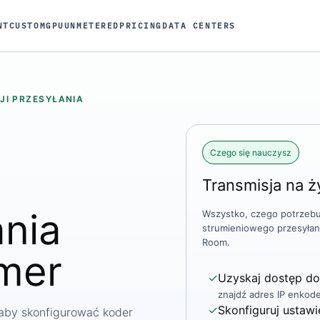
NT
CUSTOM
GPU
UNMETERED
PRICING
DATA CENTERS
JI PRZESYŁANIA
Czego się nauczysz
Transmisja na ż
nia
Wszystko, czego potrzebu
strumieniowego przesyłan
Room.
amer
✓
Uzyskaj dostęp do
znajdź adres IP enkod
✓
Skonfiguruj ustawi
 aby skonfigurować koder