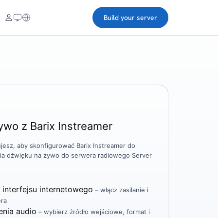
Build your server
ywo z Barix Instreamer
jesz, aby skonfigurować Barix Instreamer do
ia dźwięku na żywo do serwera radiowego Server
 interfejsu internetowego
– włącz zasilanie i
era
enia audio
– wybierz źródło wejściowe, format i