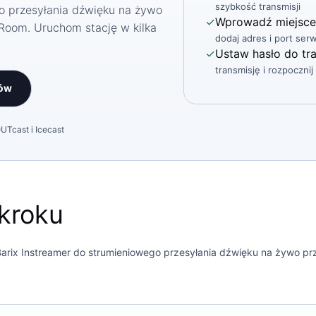
szybkość transmisji
o przesyłania dźwięku na żywo
✓
Wprowadź miejsce
Room. Uruchom stację w kilka
dodaj adres i port ser
✓
Ustaw hasło do tra
transmisję i rozpoczni
ów
Tcast i Icecast
kroku
arix Instreamer do strumieniowego przesyłania dźwięku na żywo pr