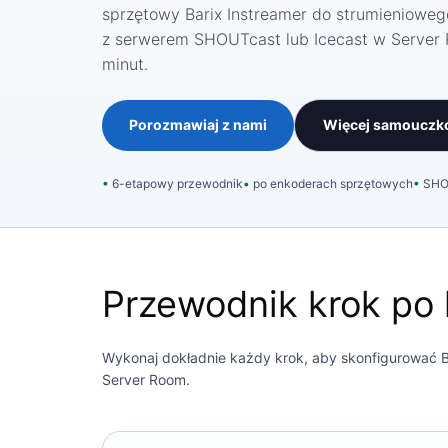
sprzętowy Barix Instreamer do strumienioweg
z serwerem SHOUTcast lub Icecast w Server 
minut.
Porozmawiaj z nami
Więcej samouczk
6-etapowy przewodnik
po enkoderach sprzętowych
SHOU
Przewodnik krok po 
Wykonaj dokładnie każdy krok, aby skonfigurować B
Server Room.