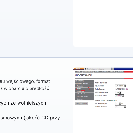
ału wejściowego, format
rz w oparciu o prędkość
cych ze wolniejszych
asmowych (jakość CD przy