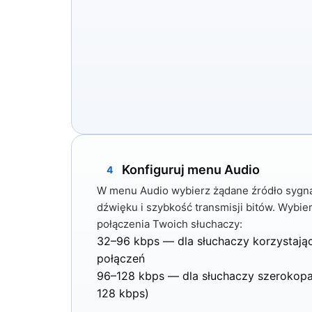
Konfiguruj menu Audio
4
W menu
Audio
wybierz żądane źródło sygn
dźwięku i szybkość transmisji bitów. Wybie
połączenia Twoich słuchaczy:
32–96 kbps
— dla słuchaczy korzystają
połączeń
96–128 kbps
— dla słuchaczy szerokop
128 kbps)