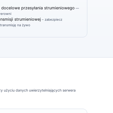
 docelowe przesyłania strumieniowego
—
werowni
nsmisji strumieniowej
– zabezpiecz
j transmisję na żywo
zy użyciu danych uwierzytelniających serwera