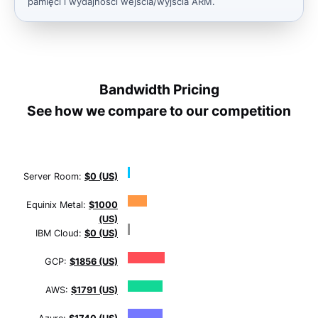
pamięci i wydajności wejścia/wyjścia ARM.
Bandwidth Pricing
See how we compare to our competition
Server Room:
$0 (US)
Equinix Metal:
$1000
(US)
IBM Cloud:
$0 (US)
GCP:
$1856 (US)
AWS:
$1791 (US)