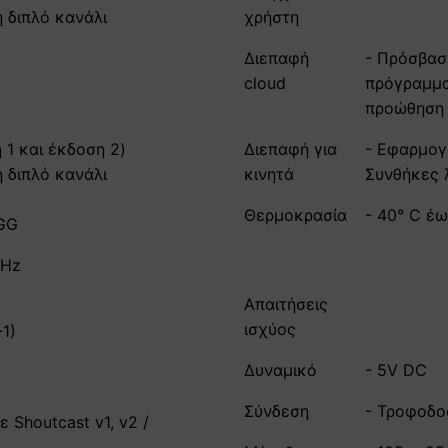
 διπλό κανάλι
χρήστη
Διεπαφή
- Πρόσβασ
cloud
πρόγραμμα
προώθηση 
 1 και έκδοση 2)
Διεπαφή για
- Εφαρμογή
 διπλό κανάλι
κινητά
Συνθήκες 
Θερμοκρασία
- 40° C έω
GG
kHz
Απαιτήσεις
ισχύος
1)
Δυναμικό
- 5V DC
Σύνδεση
- Τροφοδο
 Shoutcast v1, v2 /