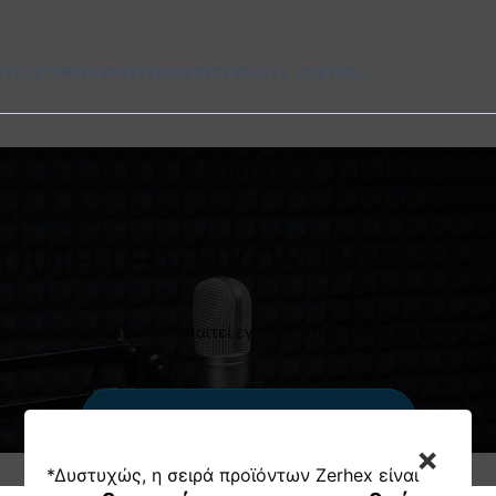
NT
CUSTOM
GPU
UNMETERED
PRICING
DATA CENTERS
ZERHEX
ΠΟΙΗΤΗΣ ΗΧΟΥ ΠΟΥ ΤΑ 
οποιητής ήχου που δεν απαιτεί εγκατάσταση. Συνδέστε τον και κά
Ναι, λήψη του κωδικοποιητή μου
×
*Δυστυχώς, η σειρά προϊόντων Zerhex είναι