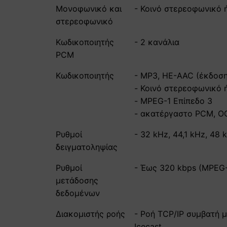
Μονοφωνικό και
- Κοινό στερεοφωνικό ή
στερεοφωνικό
Κωδικοποιητής
- 2 κανάλια
PCM
Κωδικοποιητής
- MP3, HE-AAC (έκδοση
- Κοινό στερεοφωνικό ή
- MPEG-1 Επίπεδο 3
- ακατέργαστο PCM, O
Ρυθμοί
- 32 kHz, 44,1 kHz, 48 
δειγματοληψίας
Ρυθμοί
- Έως 320 kbps (MPEG-
μετάδοσης
δεδομένων
Διακομιστής ροής
- Ροή TCP/IP συμβατή με
Icecast