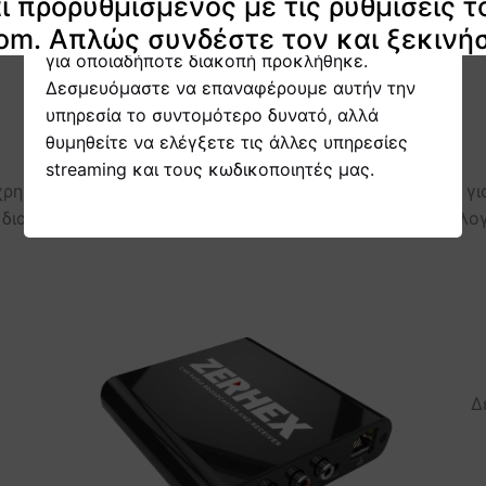
ι προρυθμισμένος με τις ρυθμίσεις 
προσωρινά εκτός αποθέματος.
om. Απλώς συνδέστε τον και ξεκινήσ
Παρακαλούμε δεχτείτε τις συγγνώμες μας
για οποιαδήποτε διακοπή προκλήθηκε.
Δεσμευόμαστε να επαναφέρουμε αυτήν την
υπηρεσία το συντομότερο δυνατό, αλλά
θυμηθείτε να ελέγξετε τις άλλες υπηρεσίες
streaming και τους κωδικοποιητές μας.
ρησιμοποιεί εισόδους RCA. Οι προσαρμογείς καλωδίων γι
διακομιστή Shoutcast ή Icecast, το G1 κωδικοποιεί αναλ
Δ