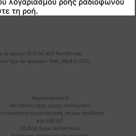
του λογαριασμού ροής ραδιοφώνου
τε τη ροή.
α το κρυφό RCA σε XLR διατίθενται
ογικό ήχο σε ψηφιακό AAC, Mp3 ή OGG.
Χαρακτηριστικά
Μετάδοση ήχου χωρίς υπολογιστή
εν απαιτείται εγκατάσταση, απλώς συνδέστε
και παίξτε*
Έξοδος ήχου ακουστικών
Αυτόματη μεταφόρτωση podcast