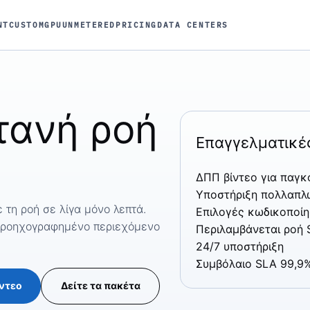
NT
CUSTOM
GPU
UNMETERED
PRICING
DATA CENTERS
τανή
ροή
Επαγγελματικές
ΔΠΠ βίντεο για παγ
Υποστήριξη πολλαπλ
 τη ροή σε λίγα μόνο λεπτά.
Επιλογές κωδικοποίη
προηχογραφημένο περιεχόμενο
Περιλαμβάνεται ροή 
24/7 υποστήριξη
Συμβόλαιο SLA 99,9%
ίντεο
Δείτε τα πακέτα