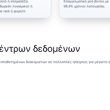
ητό ή επιτραπέζιο
Επαγγελματική ροή βίντεο με 
 δωρεάν λογισμικού ή
99,9% χρόνου λειτουργίας.
ε rack ή φορητό.
κέντρων δεδομένων
τοποθετημένων διακομιστών σε πολλαπλές ηπείρους για μέγιστη 