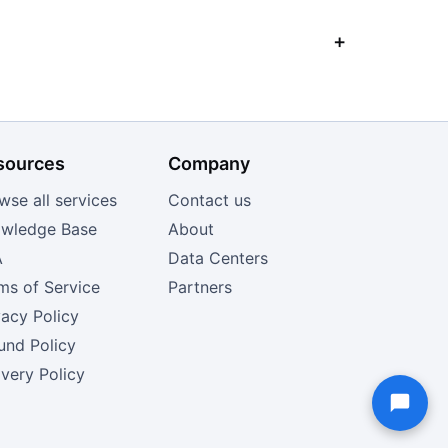
sources
Company
wse all services
Contact us
wledge Base
About
A
Data Centers
ms of Service
Partners
vacy Policy
und Policy
ivery Policy