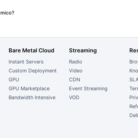
ómico?
Bare Metal Cloud
Streaming
Re
Instant Servers
Radio
Bro
Custom Deployment
Video
Kno
GPU
CDN
SL
GPU Marketplace
Event Streaming
Ter
Bandwidth Intensive
VOD
Pri
Ref
Del