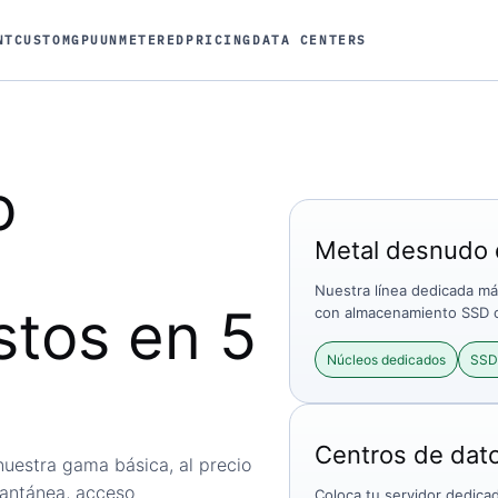
NT
CUSTOM
GPU
UNMETERED
PRICING
DATA CENTERS
o
Metal desnudo d
Nuestra línea dedicada m
stos en 5
con almacenamiento SSD o 
Núcleos dedicados
SSD
Centros de dato
nuestra gama básica, al precio
tantánea, acceso
Coloca tu servidor dedica