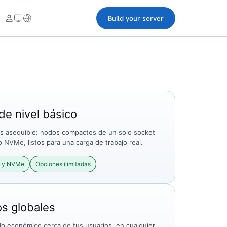
Build your server
e nivel básico
ás asequible: nodos compactos de un solo socket
NVMe, listos para una carga de trabajo real.
 y NVMe
Opciones ilimitadas
s globales
do económico cerca de tus usuarios, en cualquier