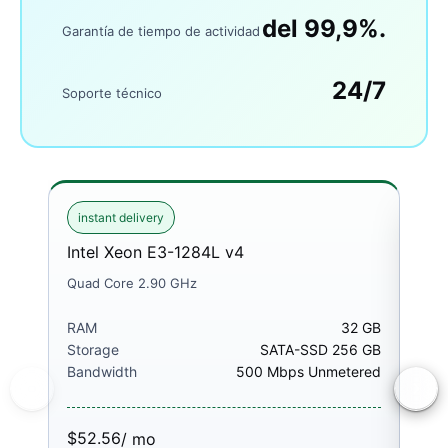
del 99,9%.
Garantía de tiempo de actividad
24/7
Soporte técnico
instant delivery
ins
Intel Xeon E3-1284L v4
Int
Quad Core 2.90 GHz
Quad
RAM
32 GB
RA
Storage
SATA-SSD 256 GB
Sto
Bandwidth
500 Mbps Unmetered
Ban
$52.56
$52
/ mo