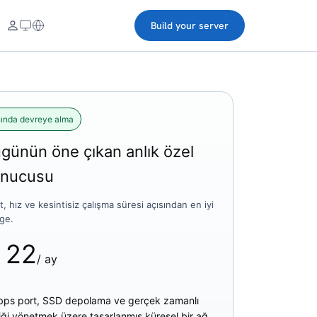
Build your server
ında devreye alma
günün öne çıkan anlık özel
nucusu
t, hız ve kesintisiz çalışma süresi açısından en iyi
ge.
$
22
/ ay
bps port, SSD depolama ve gerçek zamanlı
fiği yönetmek üzere tasarlanmış küresel bir ağ.