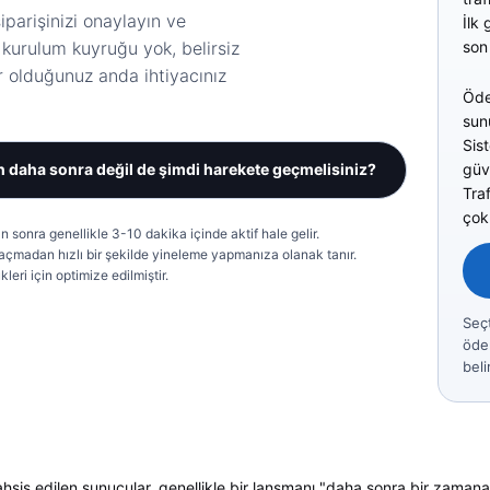
iparişinizi onaylayın ve
İlk 
el kurulum kuyruğu yok, belirsiz
son 
 olduğunuz anda ihtiyacınız
Öde
sunu
Sis
güv
 daha sonra değil de şimdi harekete geçmelisiniz?
Tra
çok
sonra genellikle 3-10 dakika içinde aktif hale gelir.
n açmadan hızlı bir şekilde yineleme yapmanıza olanak tanır.
leri için optimize edilmiştir.
Seçt
ödem
beli
tahsis edilen sunucular, genellikle bir lansmanı "daha sonra bir zaman