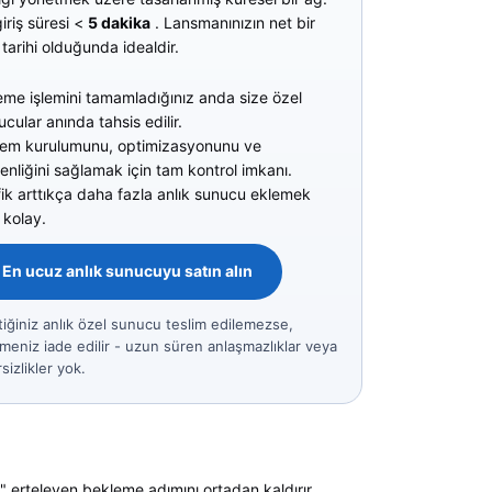
giriş süresi <
5 dakika
. Lansmanınızın net bir
tarihi olduğunda idealdir.
me işlemini tamamladığınız anda size özel
cular anında tahsis edilir.
tem kurulumunu, optimizasyonunu ve
enliğini sağlamak için tam kontrol imkanı.
fik arttıkça daha fazla anlık sunucu eklemek
 kolay.
En ucuz anlık sunucuyu satın alın
iğiniz anlık özel sunucu teslim edilemezse,
eniz iade edilir - uzun süren anlaşmazlıklar veya
rsizlikler yok.
a" erteleyen bekleme adımını ortadan kaldırır.