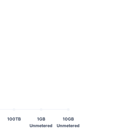
100TB
1GB
10GB
Unmetered
Unmetered