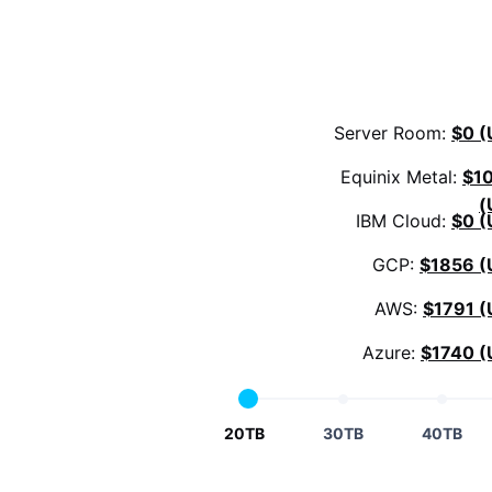
Server Room:
$0 (
Equinix Metal:
$1
(
IBM Cloud:
$0 (
GCP:
$1856 (
AWS:
$1791 (
Azure:
$1740 (
20TB
30TB
40TB