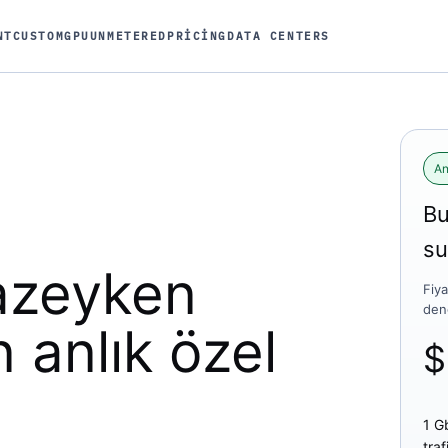
NT
CUSTOM
GPU
UNMETERED
PRICING
DATA CENTERS
An
Bu
su
tazeyken
Fiya
den
en
anlık
özel
1 G
tra