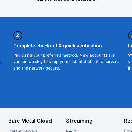
2
Complete checkout & quick verification
L
Pay using your preferred method. New accounts are
W
t
verified quickly to keep your instant dedicated servers
y
and the network secure.
in
Bare Metal Cloud
Streaming
Re
Instant Servers
Radio
Brow