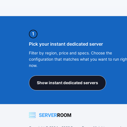
1
Pick your instant dedicated server
Filter by region, price and specs. Choose the
configuration that matches what you want to run righ
now.
Show instant dedicated servers