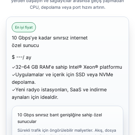
yerden başlayın ve sağlayıcılar arasında geçiş yapmadan
CPU, depolama veya port hızını artırın.
En iyi fiyat
10 Gbps'ye kadar sınırsız internet
özel sunucu
$
---
/ ay
32–64 GB RAM'e sahip Intel® Xeon® platformu
Uygulamalar ve içerik için SSD veya NVMe
depolama.
Yeni radyo istasyonları, SaaS ve indirme
aynaları için idealdir.
10 Gbps sınırsız bant genişliğine sahip özel
sunucular
Sürekli trafik için öngörülebilir maliyetler. Akış, dosya