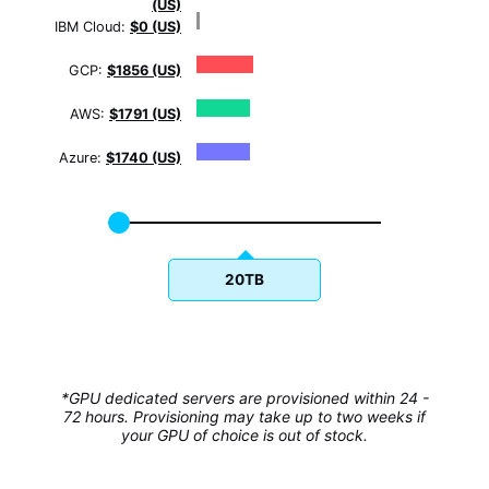
(US)
IBM Cloud:
$0 (US)
GCP:
$1856 (US)
AWS:
$1791 (US)
Azure:
$1740 (US)
20TB
*GPU dedicated servers are provisioned within 24 -
72 hours. Provisioning may take up to two weeks if
your GPU of choice is out of stock.