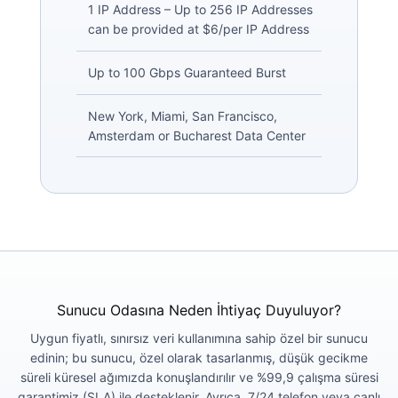
1 IP Address – Up to 256 IP Addresses
can be provided at $6/per IP Address
Up to 100 Gbps Guaranteed Burst
New York, Miami, San Francisco,
Amsterdam or Bucharest Data Center
Sunucu Odasına Neden İhtiyaç Duyuluyor?
Uygun fiyatlı, sınırsız veri kullanımına sahip özel bir sunucu
edinin; bu sunucu, özel olarak tasarlanmış, düşük gecikme
süreli küresel ağımızda konuşlandırılır ve %99,9 çalışma süresi
garantimiz (SLA) ile desteklenir. Ayrıca, 7/24 telefon veya canlı