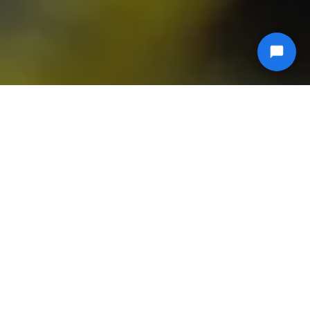
Tek bir sunucuda veya yük dengelemeli birden fazla
sunucuda konuşlandırılabilen, anahtar teslim
Flussonic yayın çözümleri.
İŞLETME SINIFI IPTV YAYIN ÇÖZÜMLERI