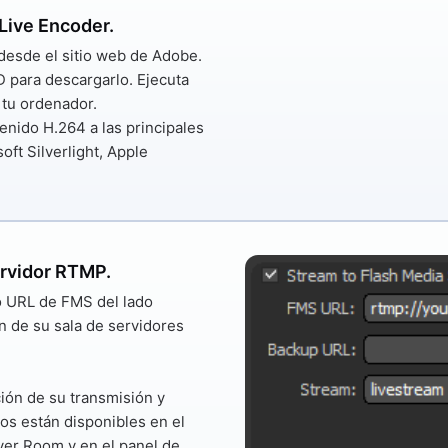
Live Encoder.
desde el sitio web de Adobe.
D para descargarlo. Ejecuta
 tu ordenador.
nido H.264 a las principales
oft Silverlight, Apple
ervidor RTMP.
o
URL de FMS
del lado
n de su sala de servidores
ción de su transmisión y
s están disponibles en el
ver Room y en el panel de