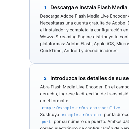
Descarga e instala Flash Media 
1
Descarga
Adobe Flash Media Live Encoder
Necesitarás una cuenta gratuita de Adobe I
el instalador y completa la configuración en
Wowza Streaming Engine distribuye tu conte
plataformas: Adobe Flash, Apple iOS, Micros
QuickTime, Android y decodificadores.
Introduzca los detalles de su s
2
Abra Flash Media Live Encoder. En el camp
derecho, ingrese la dirección de transmisió
en el formato:
rtmp://example.srfms.com:port/live
Sustituya
por la direc
example.srfms.com
por su número de puerto. Ambos dato
port
correo electrónico de configuración de Ser