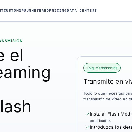
NT
CUSTOM
GPU
UNMETERED
PRICING
DATA CENTERS
ANSMISIÓN
e el
eaming
Lo que aprenderás
Transmite en v
Todo lo que necesitas par
Flash
transmisión de vídeo en d
✓
Instalar Flash Med
codificador.
✓
Introduzca los det