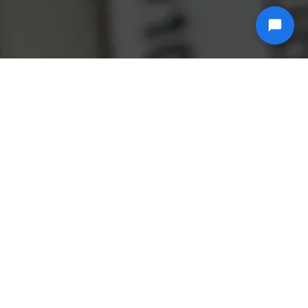
ABD'DE BARINDIRILAN, ANINDA DAĞITIM IMKANI
SUNAN ÖZEL SUNUCULAR.
ÖZEL DONANIM
ABD'de barındırılan sunucunuz, performans odaklı olarak
tasarlanmıştır. Hizmetlerinizi kurumsal düzeyde parçalarla