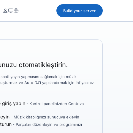
Build your server
nuzu otomatikleştirin.
aati yayın yapmasını sağlamak için müzik
luşturmak ve Auto DJ'i yapılandırmak için ihtiyacınız
giriş yapın
- Kontrol panelinizden Centova
leyin
- Müzik kitaplığınızı sunucuya ekleyin
şturun
- Parçaları düzenleyin ve programınızı