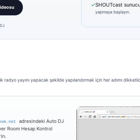
✓
SHOUTcast sunucu
videosu
yapmaya başlayın.
 DJ
 radyo yayını yapacak şekilde yapılandırmak için her adımı dikkatlice
adresindeki Auto DJ
oom.net
rver Room Hesap Kontrol
rin.