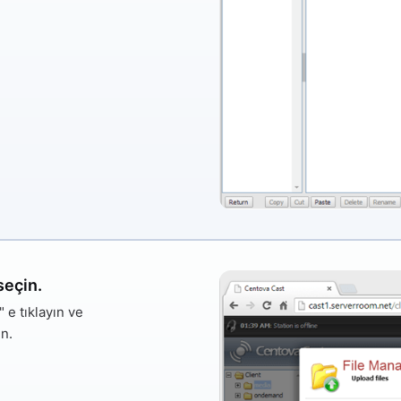
seçin.
"
e tıklayın ve
n.