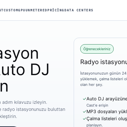
NT
CUSTOM
GPU
UNMETERED
PRICING
DATA CENTERS
asyon
Öğrenecekleriniz
Radyo istasyonu
Auto DJ
İstasyonunuzun günün 24 s
ın
yüklemek, çalma listeleri o
olan her şey.
✓
Auto DJ arayüzüne 
 adım kılavuzu izleyin.
Cast'e erişin
 ve radyo istasyonunuzu buluttan
✓
MP3 dosyaları yük
eştirin.
✓
Çalma listeleri olu
planlayın.