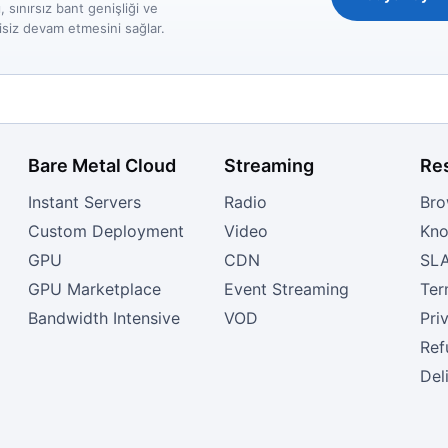
 sınırsız bant genişliği ve
isiz devam etmesini sağlar.
Bare Metal Cloud
Streaming
Re
Instant Servers
Radio
Bro
Custom Deployment
Video
Kno
GPU
CDN
SL
GPU Marketplace
Event Streaming
Ter
Bandwidth Intensive
VOD
Pri
Ref
Del