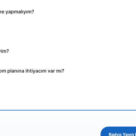
 ne yapmalıyım?
yim?
oom planına ihtiyacım var mı?
Radyo Yayın 