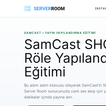
INSTA
SAMCAST • YAYIN YAPILANDIRMA EĞITIMI
SamCast SH
Röle Yapılan
Eğitimi
Bu adım adım kılavuzu izleyerek SamCast'in SH
Server Room sunucunuzla canlı ses akışı için y
dakikalar içinde yayına alın.