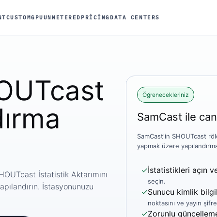
NT
CUSTOM
GPU
UNMETERED
PRICING
DATA CENTERS
OUTcast
Öğrenecekleriniz
dırma
SamCast ile canl
SamCast'in SHOUTcast röl
yapmak üzere yapılandırmak
✓
İstatistikleri açın v
OUTcast İstatistik Aktarımını
seçin.
apılandırın. İstasyonunuzu
✓
Sunucu kimlik bilgil
noktasını ve yayın şifre
✓
Zorunlu güncellem