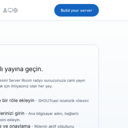
Build your server
ı yayına geçin.
esini Server Room radyo sunucunuza canlı yayın
 için ihtiyacınız olan her şey.
e bir röle ekleyin
- SHOUTcast istatistik rölesini
erinizi girin
- Ana bilgisayar adını, bağlantı
sini ekleyin.
e ve onaylama
- Rölenin aktif olduğunu