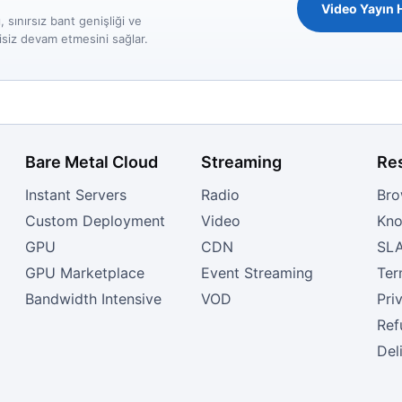
Video Yayın 
 sınırsız bant genişliği ve
isiz devam etmesini sağlar.
Bare Metal Cloud
Streaming
Re
Instant Servers
Radio
Bro
Custom Deployment
Video
Kno
GPU
CDN
SL
GPU Marketplace
Event Streaming
Ter
Bandwidth Intensive
VOD
Pri
Ref
Del