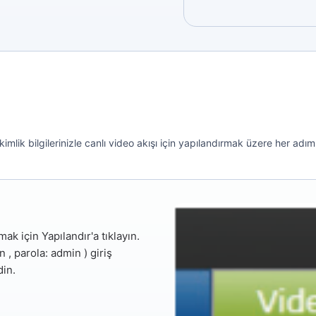
k bilgilerinizle canlı video akışı için yapılandırmak üzere her adımı 
mak için
Yapılandır'a
tıklayın.
in
,
parola: admin
) giriş
din.