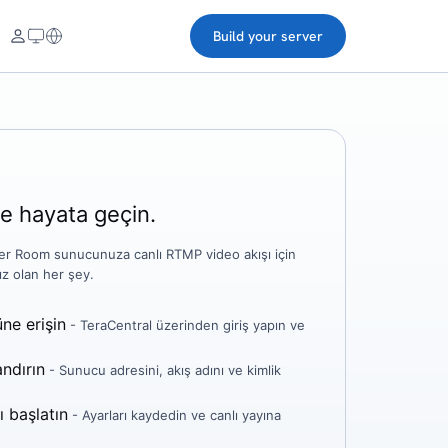
Build your server
e hayata geçin.
r Room sunucunuza canlı RTMP video akışı için
nız olan her şey.
e erişin
- TeraCentral üzerinden giriş yapın ve
andırın
- Sunucu adresini, akış adını ve kimlik
ı başlatın
- Ayarları kaydedin ve canlı yayına