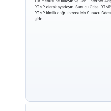
Tür
menüsüne tıklayın ve
Canlı İnternet Akış
RTMP
olarak ayarlayın. Sunucu Odası RTMP a
RTMP kimlik doğrulaması için Sunucu Odası ku
girin.