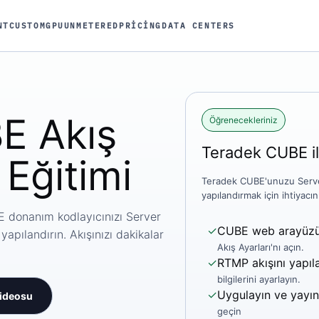
NT
CUSTOM
GPU
UNMETERED
PRICING
DATA CENTERS
E Akış
Öğrenecekleriniz
Teradek CUBE il
Eğitimi
Teradek CUBE'unuzu Serve
yapılandırmak için ihtiyacı
 donanım kodlayıcınızı Server
✓
CUBE web arayüzün
apılandırın. Akışınızı dakikalar
Akış Ayarları'nı açın.
✓
RTMP akışını yapıl
bilgilerini ayarlayın.
✓
Uygulayın ve yayın
videosu
geçin