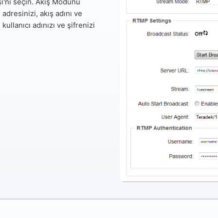
ı'nı
seçin.
Akış Modunu
dresinizi, akış adını ve
llanıcı adınızı ve şifrenizi