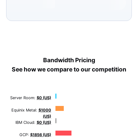
Bandwidth Pricing
See how we compare to our competition
Server Room:
$0 (US)
Equinix Metal:
$1000
(US)
IBM Cloud:
$0 (US)
GCP:
$1856 (US)