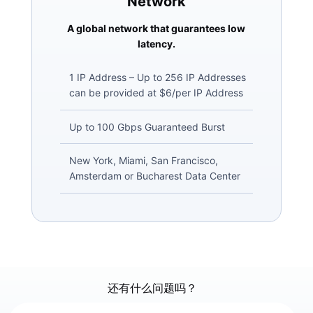
Network
A global network that guarantees low
latency.
1 IP Address – Up to 256 IP Addresses
can be provided at $6/per IP Address
Up to 100 Gbps Guaranteed Burst
New York, Miami, San Francisco,
Amsterdam or Bucharest Data Center
还有什么问题吗？