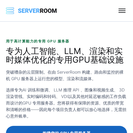
用于高计算能力的专用 GPU 服务器
专为人工智能、LLM、渲染和实
时媒体优化
的专用GPU基础设施
突破嘈杂的云层限制。在由 ServerRoom 构建、路由和监控的裸
机 GPU 服务器上运行您的模型、渲染和流媒体。
选择专为
AI 训练和微调
、
LLM 推理 API
、
图像和视频生成
、
3D
渲染管线
、
实时编码和转码
、
VDI
以及其他对延迟敏感的工作负载
而设计的
GPU 专用服务器
。您将获得有保障的资源、优质的带宽
和清晰的价格——因此每个项目负责人都可以放心地选择，无需担
心意外账单。