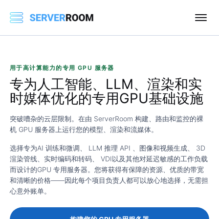
用于高计算能力的专用 GPU 服务器
专为人工智能、LLM、渲染和实
时媒体优化
的专用GPU基础设施
突破嘈杂的云层限制。在由 ServerRoom 构建、路由和监控的裸
机 GPU 服务器上运行您的模型、渲染和流媒体。
选择专为
AI 训练和微调
、
LLM 推理 API
、
图像和视频生成
、
3D
渲染管线
、
实时编码和转码
、
VDI
以及其他对延迟敏感的工作负载
而设计的
GPU 专用服务器
。您将获得有保障的资源、优质的带宽
和清晰的价格——因此每个项目负责人都可以放心地选择，无需担
心意外账单。