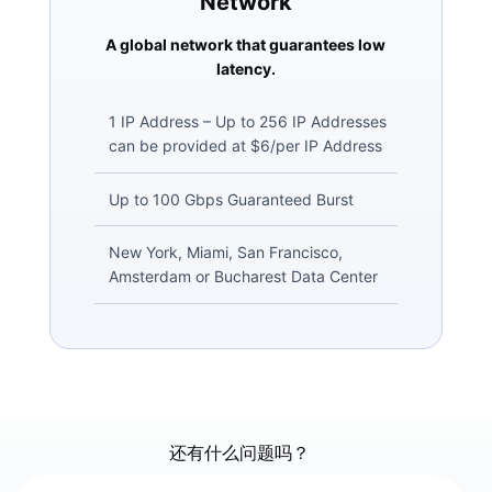
Network
A global network that guarantees low
latency.
1 IP Address – Up to 256 IP Addresses
can be provided at $6/per IP Address
Up to 100 Gbps Guaranteed Burst
New York, Miami, San Francisco,
Amsterdam or Bucharest Data Center
还有什么问题吗？