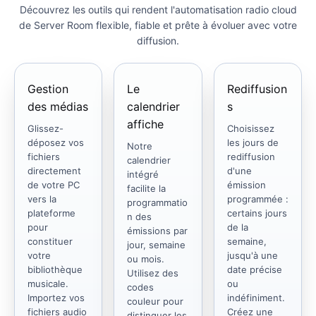
Découvrez les outils qui rendent l'automatisation radio cloud
de Server Room flexible, fiable et prête à évoluer avec votre
diffusion.
Gestion
Le
Rediffusion
des médias
calendrier
s
affiche
Glissez-
Choisissez
déposez vos
les jours de
Notre
fichiers
rediffusion
calendrier
directement
d'une
intégré
de votre PC
émission
facilite la
vers la
programmée :
programmatio
plateforme
certains jours
n des
pour
de la
émissions par
constituer
semaine,
jour, semaine
votre
jusqu'à une
ou mois.
bibliothèque
date précise
Utilisez des
musicale.
ou
codes
Importez vos
indéfiniment.
couleur pour
fichiers audio
Créez une
distinguer les