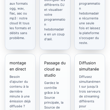
aux formats
programmatio
différents DJ
ogg, wav,
n
et visualiser
flac, aac ou
hebdomadair
votre
mp3 : notre
e récurrente
programmatio
cloud lit tous
une seule
n
les formats et
fois et laissez
hebdomadair
débits sans
la plateforme
e en un coup
problème.
s'occuper du
d'œil.
reste.
montage
Passage du
Diffusion
en direct
cloud au
simultanée
studio
Besoin
Diffusez
d'ajouter du
simultanémen
Gardez le
contenu à la
t sur jusqu'à
contrôle
dernière
trois serveurs
grâce à la
minute à une
de streaming
Source
émission déjà
différents
principale, la
diffusée ?
pour
Source de