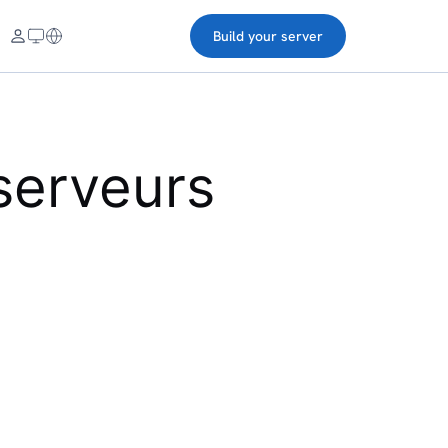
Build your server
 serveurs