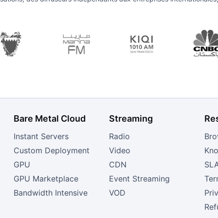
Bare Metal Cloud
Streaming
Re
Instant Servers
Radio
Bro
Custom Deployment
Video
Kno
GPU
CDN
SL
GPU Marketplace
Event Streaming
Ter
Bandwidth Intensive
VOD
Pri
Ref