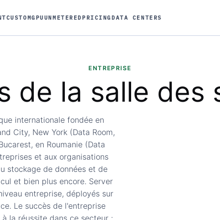
NT
CUSTOM
GPU
UNMETERED
PRICING
DATA CENTERS
ENTREPRISE
 de la salle des
que internationale fondée en
sland City, New York (Data Room,
 Bucarest, en Roumanie (Data
treprises et aux organisations
 au stockage de données et de
cul et bien plus encore. Server
iveau entreprise, déployés sur
ce. Le succès de l'entreprise
s à la réussite dans ce secteur :