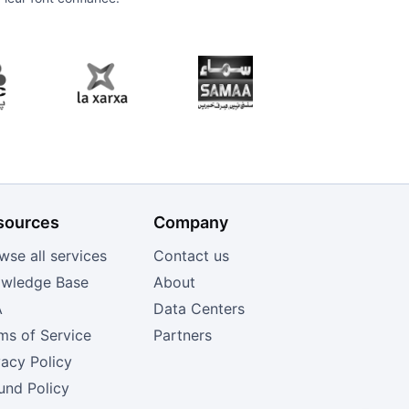
sources
Company
wse all services
Contact us
wledge Base
About
A
Data Centers
ms of Service
Partners
vacy Policy
und Policy