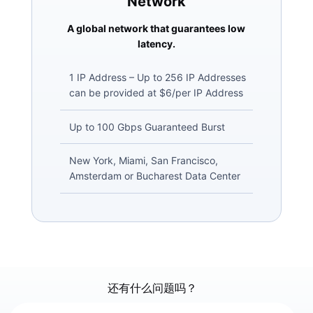
Network
A global network that guarantees low
latency.
1 IP Address – Up to 256 IP Addresses
can be provided at $6/per IP Address
Up to 100 Gbps Guaranteed Burst
New York, Miami, San Francisco,
Amsterdam or Bucharest Data Center
还有什么问题吗？