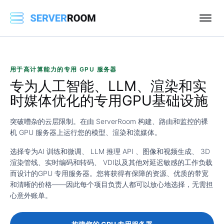
用于高计算能力的专用 GPU 服务器
专为人工智能、LLM、渲染和实
时媒体优化
的专用GPU基础设施
突破嘈杂的云层限制。在由 ServerRoom 构建、路由和监控的裸
机 GPU 服务器上运行您的模型、渲染和流媒体。
选择专为
AI 训练和微调
、
LLM 推理 API
、
图像和视频生成
、
3D
渲染管线
、
实时编码和转码
、
VDI
以及其他对延迟敏感的工作负载
而设计的
GPU 专用服务器
。您将获得有保障的资源、优质的带宽
和清晰的价格——因此每个项目负责人都可以放心地选择，无需担
心意外账单。