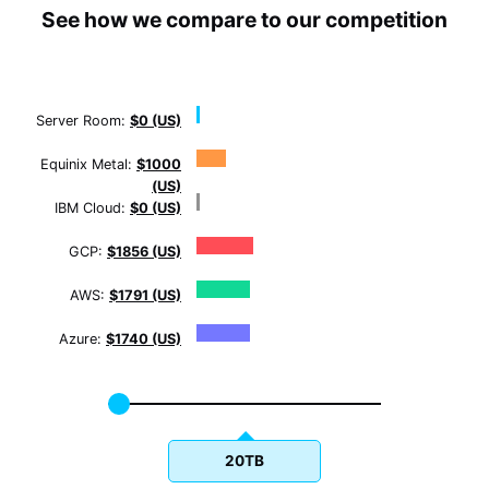
See how we compare to our competition
Server Room:
$0 (US)
Equinix Metal:
$1000
(US)
IBM Cloud:
$0 (US)
GCP:
$1856 (US)
AWS:
$1791 (US)
Azure:
$1740 (US)
20TB