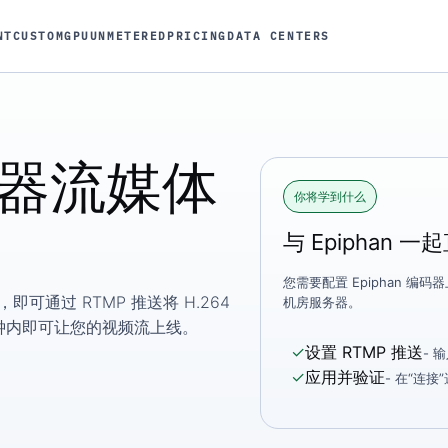
NT
CUSTOM
GPU
UNMETERED
PRICING
DATA CENTERS
编码器流媒体
你将学到什么
与 Epiphan 一
您需要配置 Epiphan 编
即可通过 RTMP 推送将 H.264
机房服务器。
钟内即可让您的视频流上线。
✓
设置 RTMP 推送
- 
✓
应用并验证
- 在“连