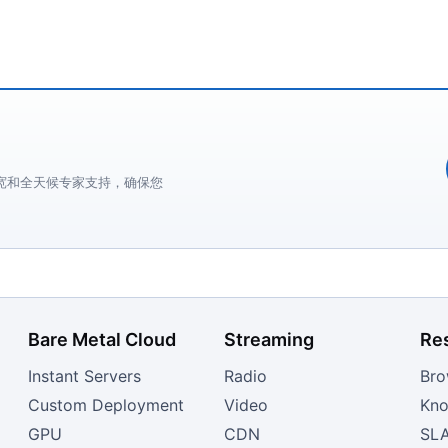
宽和全天候专家支持，确保您
Bare Metal Cloud
Streaming
Re
Instant Servers
Radio
Bro
Custom Deployment
Video
Kno
GPU
CDN
SL