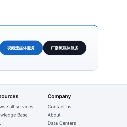
视频流媒体服务
广播流媒体服务
sources
Company
wse all services
Contact us
wledge Base
About
A
Data Centers