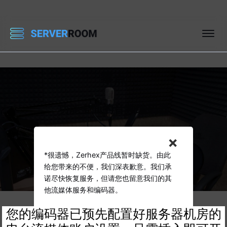
零点
功能全面的音频编码器
唯一一款无需任何设置的音频编码器。即插即用，轻松串流。
×
*很遗憾，Zerhex产品线暂时缺货。由此
是的，获取我的编码器
给您带来的不便，我们深表歉意。我们承
诺尽快恢复服务，但请您也留意我们的其
他流媒体服务和编码器。
您的编码器已预先配置好服务器机房的