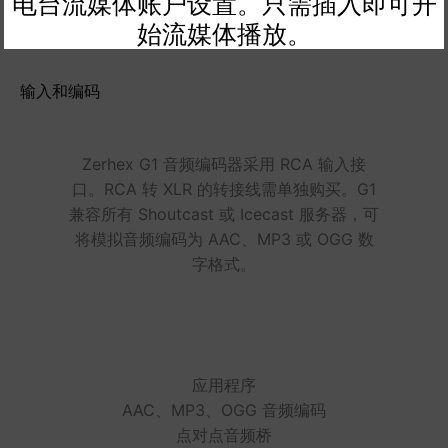
电台流媒体账户设置。只需插入即可开
始流媒体播放。
输入和编码
Zerhex G1 音频编码器采用 RCA 输入接
口。RCA 转 XLR 的转接线需单独购买。G1
兼容所有 Shoutcast 或 Icecast 服务器，可
将模拟音频编码为 AAC、MP3 或 OGG 数
字格式。
应用程序
AAC、MP3、OGG 音频编码
点对点音频桥