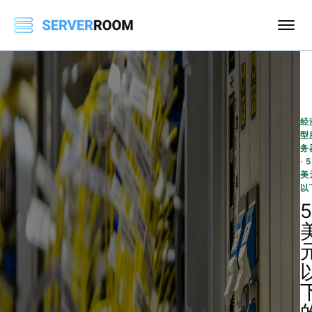
经
型
务
· 
美
以
5