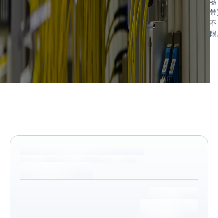
器
带
不
限