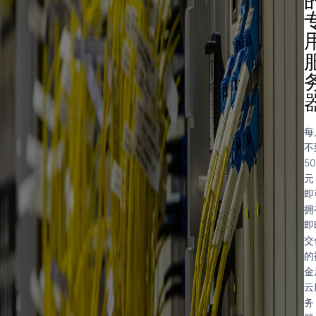
每
不
50
元
即
拥
即
交
的
金
云
务