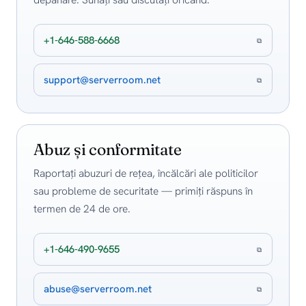
+1-646-588-6668
⧉
support@serverroom.net
⧉
Abuz și conformitate
Raportați abuzuri de rețea, încălcări ale politicilor
sau probleme de securitate — primiți răspuns în
termen de 24 de ore.
+1-646-490-9655
⧉
abuse@serverroom.net
⧉