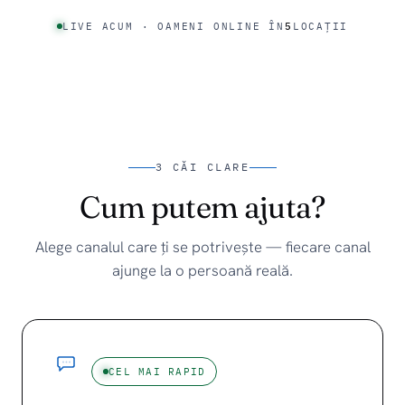
LIVE ACUM · OAMENI ONLINE ÎN
5
LOCAȚII
3 CĂI CLARE
Cum putem ajuta?
Alege canalul care ți se potrivește — fiecare canal
ajunge la o persoană reală.
CEL MAI RAPID