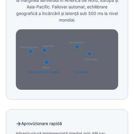
la marginea serverului în America de Nord, Europa și
Asia-Pacific. Failover automat, echilibrare
geografică a încărcării și latență sub 500 ms la nivel
mondial.
Amsterdam
New York
San Francisco
București
Miami
AMERICA DE NORD
EUROPA
Aprovizionare rapidă
Infrastructură implementată imediat prin API sau