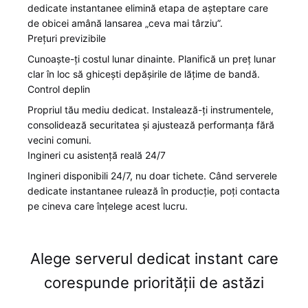
dedicate instantanee elimină etapa de așteptare care
de obicei amână lansarea „ceva mai târziu”.
Prețuri previzibile
Cunoaște-ți costul lunar dinainte. Planifică un preț lunar
clar în loc să ghicești depășirile de lățime de bandă.
Control deplin
Propriul tău mediu dedicat. Instalează-ți instrumentele,
consolidează securitatea și ajustează performanța fără
vecini comuni.
Ingineri cu asistență reală 24/7
Ingineri disponibili 24/7, nu doar tichete. Când serverele
dedicate instantanee rulează în producție, poți contacta
pe cineva care înțelege acest lucru.
Alege serverul dedicat instant care
corespunde priorității de astăzi