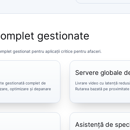
complet gestionate
plet gestionat pentru aplicații critice pentru afaceri.
Servere globale d
ste gestionată complet de
Livrare video cu latență redu
zare, optimizare și depanare
Rutarea bazată pe proximitate
Asistență de speci