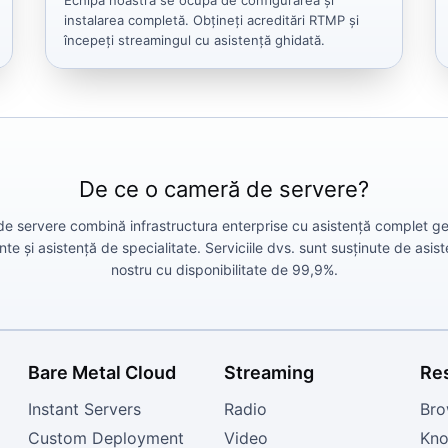
Echipa noastră se ocupă de configurarea și
instalarea completă. Obțineți acreditări RTMP și
începeți streamingul cu asistență ghidată.
De ce o cameră de servere?
 servere combină infrastructura enterprise cu asistență complet gesti
te și asistență de specialitate. Serviciile dvs. sunt susținute de asi
nostru cu disponibilitate de 99,9%.
Bare Metal Cloud
Streaming
Re
Instant Servers
Radio
Bro
Custom Deployment
Video
Kno