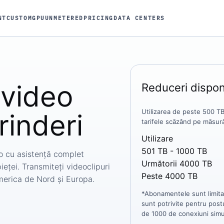
NT
CUSTOM
GPU
UNMETERED
PRICING
DATA CENTERS
video
Reduceri dispon
Utilizarea de peste 500 TB
rinderi
tarifele scăzând pe măsur
Utilizare
501 TB - 1000 TB
eo cu asistență complet
Următorii 4000 TB
eței. Transmiteți videoclipuri
Peste 4000 TB
America de Nord și Europa.
*Abonamentele sunt limita
sunt potrivite pentru post
de 1000 de conexiuni simul