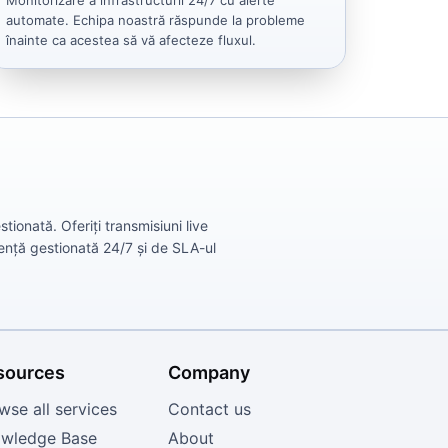
Monitorizare a infrastructurii 24/7 cu alerte
automate. Echipa noastră răspunde la probleme
înainte ca acestea să vă afecteze fluxul.
onată. Oferiți transmisiuni live
stență gestionată 24/7 și de SLA-ul
sources
Company
wse all services
Contact us
wledge Base
About