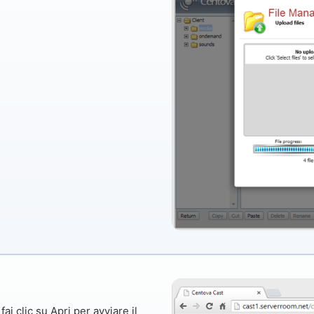
fai clic su
Apri
per avviare il