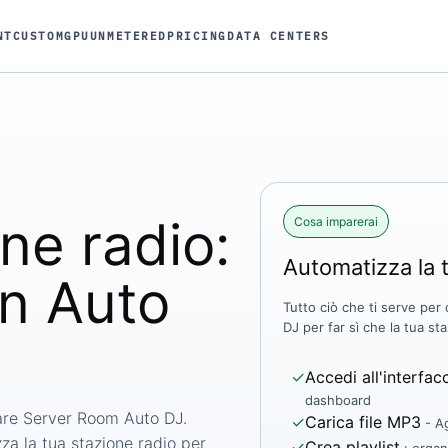
NT
CUSTOM
GPU
UNMETERED
PRICING
DATA CENTERS
ne radio:
Cosa imparerai
Automatizza la 
n Auto
Tutto ciò che ti serve per 
DJ per far sì che la tua s
✓
Accedi all'interfac
dashboard
are Server Room Auto DJ.
✓
Carica file MP3
- Ag
za la tua stazione radio per
✓
Crea playlist