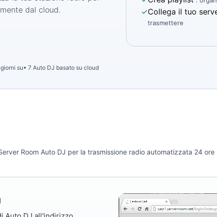
: organ
amente dal cloud.
✓
Collega il tuo ser
trasmettere
giorni su
7 Auto DJ basato su cloud
rver Room Auto DJ per la trasmissione radio automatizzata 24 ore su
J
i Auto DJ all'indirizzo