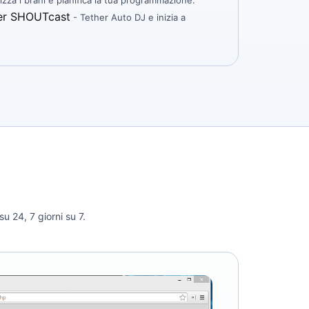
izza i brani e pianifica la tua programmazione.
ver SHOUTcast
- Tether Auto DJ e inizia a
 24, 7 giorni su 7.