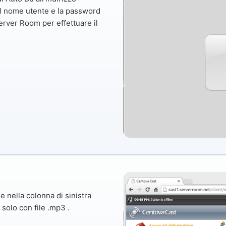
 il nome utente e la password
erver Room per effettuare il
le
nella colonna di sinistra
a solo con
file .mp3
.