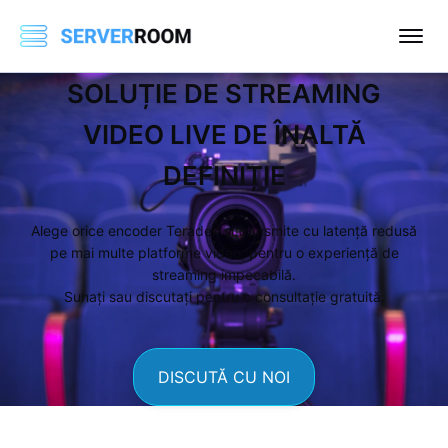
SOLUȚIE DE STREAMING
VIDEO LIVE DE ÎNALTĂ
DEFINIȚIE
Alege orice encoder Teradek și transmite cu latență redusă
pe mai multe platforme video, pentru o experiență de
streaming impecabilă.
Sunați sau discutați pentru o consultație gratuită.
DISCUTĂ CU NOI