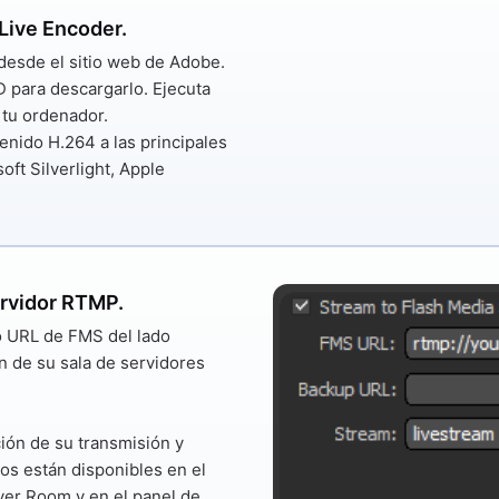
Live Encoder.
desde el sitio web de Adobe.
D para descargarlo. Ejecuta
 tu ordenador.
nido H.264 a las principales
oft Silverlight, Apple
ervidor RTMP.
o
URL de FMS
del lado
n de su sala de servidores
ción de su transmisión y
s están disponibles en el
ver Room y en el panel de