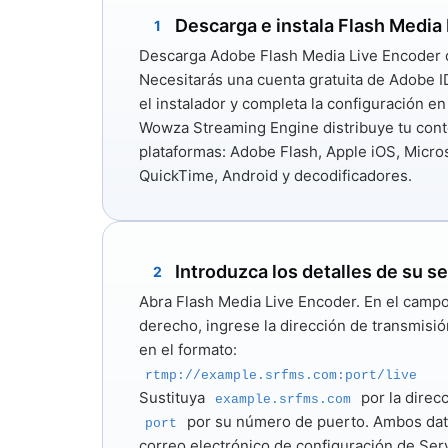
Descarga e instala Flash Media 
1
Descarga
Adobe Flash Media Live Encoder
Necesitarás una cuenta gratuita de Adobe I
el instalador y completa la configuración en
Wowza Streaming Engine distribuye tu conte
plataformas: Adobe Flash, Apple iOS, Micros
QuickTime, Android y decodificadores.
Introduzca los detalles de su s
2
Abra Flash Media Live Encoder. En el camp
derecho, ingrese la dirección de transmisió
en el formato:
rtmp://example.srfms.com:port/live
Sustituya
por la direc
example.srfms.com
por su número de puerto. Ambos dato
port
correo electrónico de configuración de Ser