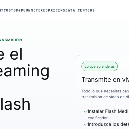
NT
CUSTOM
GPU
UNMETERED
PRICING
DATA CENTERS
ANSMISIÓN
e el
eaming
Lo que aprenderás
Transmite en v
Todo lo que necesitas par
Flash
transmisión de vídeo en d
✓
Instalar Flash Med
codificador.
✓
Introduzca los det