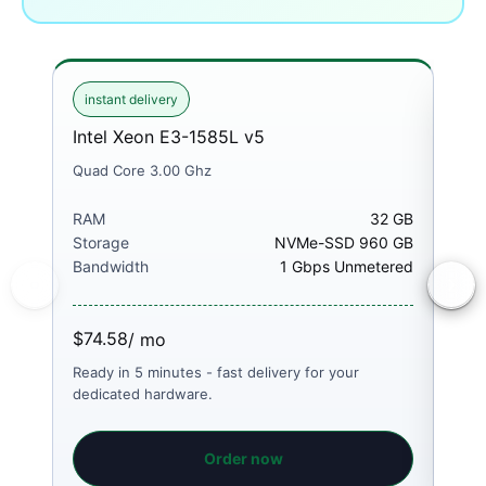
instant delivery
ins
Intel Xeon E3-1585L v5
Int
Quad Core 3.00 Ghz
Quad
RAM
32 GB
RA
Storage
NVMe-SSD 960 GB
Sto
Bandwidth
1 Gbps Unmetered
Ban
$74.58
$68
/ mo
Ready in 5 minutes - fast delivery for your
Read
dedicated hardware.
dedi
Order now