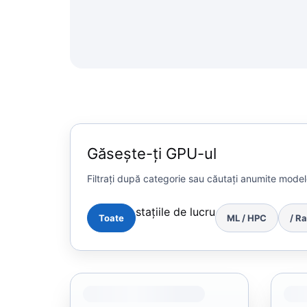
Găsește-ți GPU-ul
Filtrați după categorie sau căutați anumite mode
stațiile de lucru
Toate
ML / HPC
/ R