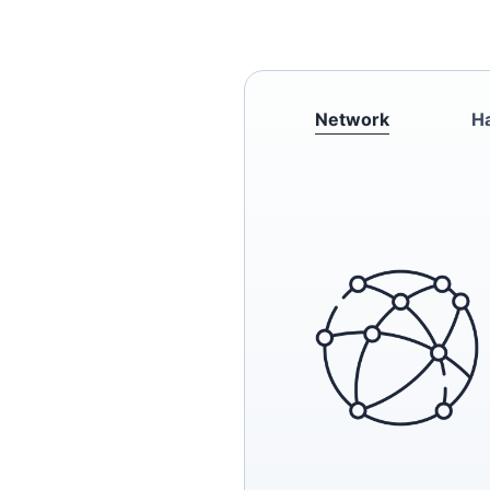
Network
H