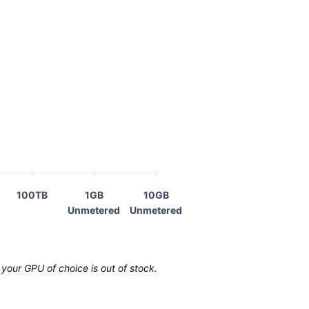
100TB
1GB
10GB
Unmetered
Unmetered
your GPU of choice is out of stock.