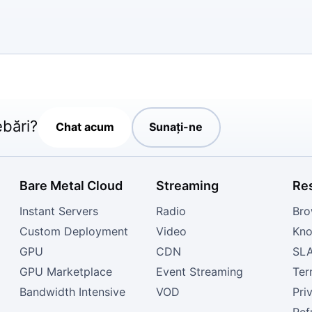
ebări?
Chat acum
Sunați-ne
Bare Metal Cloud
Streaming
Re
Instant Servers
Radio
Bro
Custom Deployment
Video
Kno
GPU
CDN
SL
GPU Marketplace
Event Streaming
Ter
Bandwidth Intensive
VOD
Pri
Ref