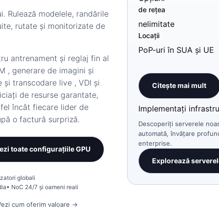
de rețea
i. Rulează modelele, randările
nelimitate
ite, rutate și monitorizate de
Locații
PoP-uri în SUA și UE
tru
antrenament și reglaj fin al
LM
,
generare de imagini și
 și transcodare live
,
VDI
și
Citește mai mult
ficiați de resurse garantate,
el încât fiecare lider de
Implementați infrastr
pă o factură surpriză.
Descoperiți serverele noa
automată, învățare profund
enterprise.
ezi toate configurațiile GPU
Explorează servere
zatori globali
dia
NoC 24/7 și oameni reali
Vezi cum oferim valoare →