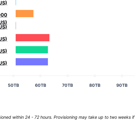
US)
000
US)
US)
US)
US)
US)
50TB
60TB
70TB
80TB
90TB
oned within 24 - 72 hours. Provisioning may take up to two weeks if 