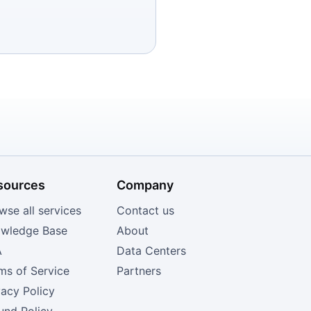
sources
Company
wse all services
Contact us
wledge Base
About
A
Data Centers
ms of Service
Partners
vacy Policy
und Policy