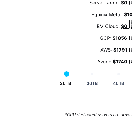
Server Room:
$0 (
Equinix Metal:
$1
(
IBM Cloud:
$0 (
GCP:
$1856 (
AWS:
$1791 (
Azure:
$1740 (
20TB
30TB
40TB
*GPU dedicated servers are provisi