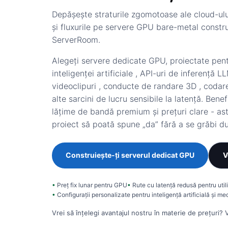
Depășește straturile zgomotoase ale cloud-ulu
și fluxurile pe servere GPU bare-metal constru
ServerRoom.
Alegeți
servere dedicate GPU,
proiectate pen
inteligenței artificiale
,
API-uri de inferență L
videoclipuri
,
conducte de randare 3D
,
codare
alte sarcini de lucru sensibile la latență. Bene
lățime de bandă premium și prețuri clare - astf
proiect să poată spune „da” fără a se grăbi du
Construiește-ți serverul dedicat GPU
V
Preț fix lunar pentru GPU
Rute cu latență redusă pentru utili
Configurații personalizate pentru inteligență artificială și me
Vrei să înțelegi avantajul nostru în materie de prețuri?