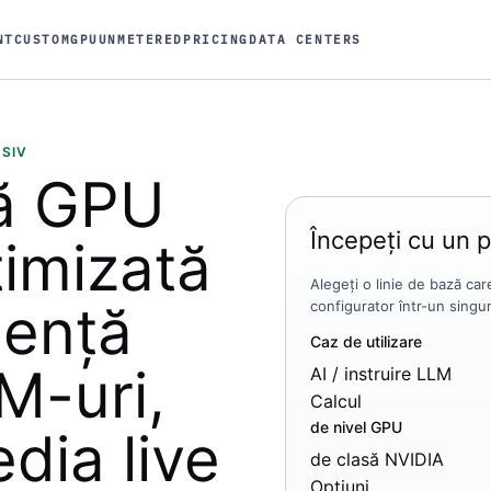
NT
CUSTOM
GPU
UNMETERED
PRICING
DATA CENTERS
SIV
ră GPU
Începeți cu un p
imizată
Alegeți o linie de bază care
gență
configurator într-un singu
Caz de utilizare
LM-uri,
AI / instruire LLM
Calcul
de nivel GPU
dia live
de clasă NVIDIA
Opțiuni