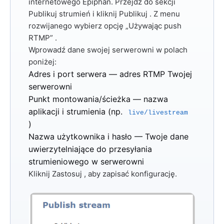
internetowego Epiphan. Przejdź do sekcji
Publikuj strumień
i kliknij
Publikuj
. Z menu
rozwijanego wybierz opcję
„Używając push
RTMP”
.
Wprowadź dane swojej serwerowni w polach
poniżej:
Adres i port serwera
— adres RTMP Twojej
serwerowni
Punkt montowania/ścieżka
— nazwa
aplikacji i strumienia (np.
live/livestream
)
Nazwa użytkownika i hasło
— Twoje dane
uwierzytelniające do przesyłania
strumieniowego w serwerowni
Kliknij
Zastosuj
, aby zapisać konfigurację.