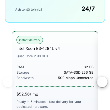
24/7
Asistență tehnică
instant delivery
ins
Intel Xeon E3-1284L v4
Int
Quad Core 2.90 GHz
Quad
RAM
32 GB
RA
Storage
SATA-SSD 256 GB
Sto
Bandwidth
500 Mbps Unmetered
Ban
$52.56
$52
/ mo
Ready in 5 minutes - fast delivery for your
Read
dedicated hardware.
dedi