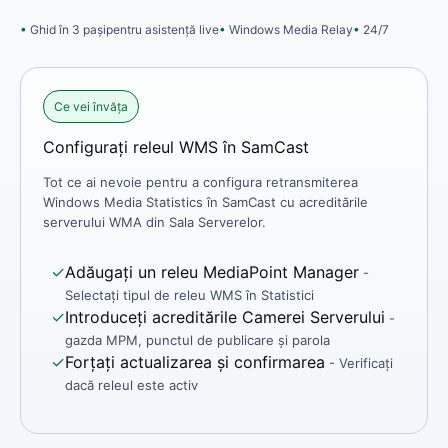
Ghid în 3 pași
pentru asistență live
Windows Media Relay
24/7
Ce vei învăța
Configurați releul WMS în SamCast
Tot ce ai nevoie pentru a configura retransmiterea
Windows Media Statistics în SamCast cu acreditările
serverului WMA din Sala Serverelor.
✓
Adăugați un releu MediaPoint Manager
-
Selectați tipul de releu WMS în Statistici
✓
Introduceți acreditările Camerei Serverului
-
gazda MPM, punctul de publicare și parola
✓
Forțați actualizarea și confirmarea
- Verificați
dacă releul este activ