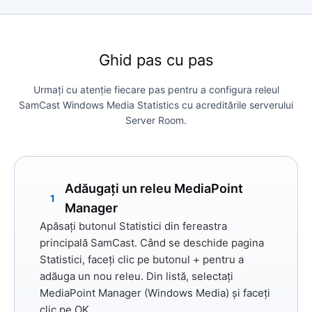
Ghid pas cu pas
Urmați cu atenție fiecare pas pentru a configura releul
SamCast Windows Media Statistics cu acreditările serverului
Server Room.
Adăugați un releu MediaPoint
1
Manager
Apăsați butonul
Statistici
din fereastra
principală SamCast. Când se deschide pagina
Statistici, faceți clic pe butonul
+
pentru a
adăuga un nou releu. Din listă, selectați
MediaPoint Manager (Windows Media)
și faceți
clic pe
OK
.