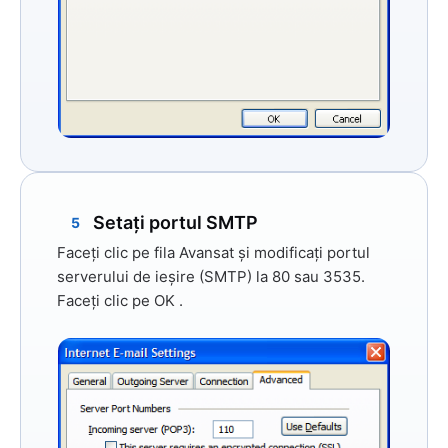
Setați portul SMTP
5
Faceți clic pe fila
Avansat
și modificați portul
serverului de ieșire (SMTP)
la
80
sau
3535.
Faceți clic pe
OK
.