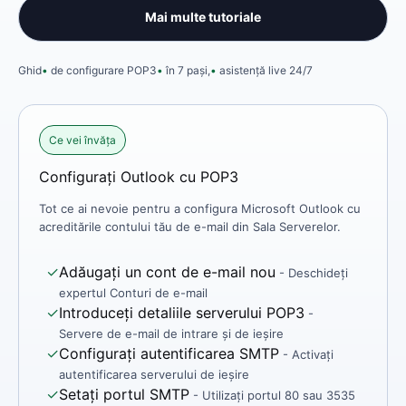
Mai multe tutoriale
Ghid
de configurare POP3
în 7 pași,
asistență live 24/7
Ce vei învăța
Configurați Outlook cu POP3
Tot ce ai nevoie pentru a configura Microsoft Outlook cu
acreditările contului tău de e-mail din Sala Serverelor.
✓
Adăugați un cont de e-mail nou
- Deschideți
expertul Conturi de e-mail
✓
Introduceți detaliile serverului POP3
-
Servere de e-mail de intrare și de ieșire
✓
Configurați autentificarea SMTP
- Activați
autentificarea serverului de ieșire
✓
Setați portul SMTP
- Utilizați portul 80 sau 3535