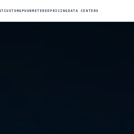
NT
CUSTOM
GPU
UNMETERED
PRICING
DATA CENTERS