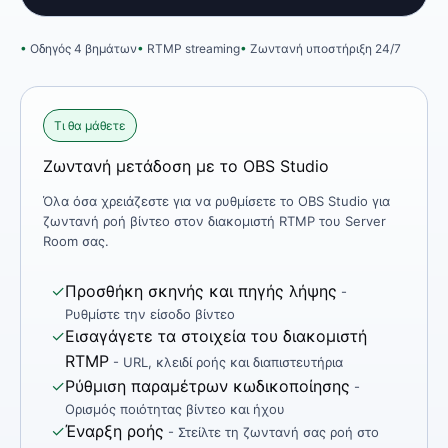
Οδηγός 4 βημάτων
RTMP streaming
Ζωντανή υποστήριξη 24/7
Τι θα μάθετε
Ζωντανή μετάδοση με το OBS Studio
Όλα όσα χρειάζεστε για να ρυθμίσετε το OBS Studio για
ζωντανή ροή βίντεο στον διακομιστή RTMP του Server
Room σας.
✓
Προσθήκη σκηνής και πηγής λήψης
-
Ρυθμίστε την είσοδο βίντεο
✓
Εισαγάγετε τα στοιχεία του διακομιστή
RTMP
- URL, κλειδί ροής και διαπιστευτήρια
✓
Ρύθμιση παραμέτρων κωδικοποίησης
-
Ορισμός ποιότητας βίντεο και ήχου
✓
Έναρξη ροής
- Στείλτε τη ζωντανή σας ροή στο