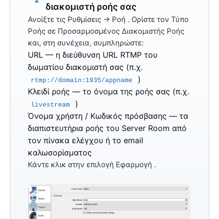
διακομιστή ροής σας
Ανοίξτε
τις Ρυθμίσεις → Ροή
. Ορίστε
τον Τύπο
Ροής
σε
Προσαρμοσμένος Διακομιστής Ροής
και, στη συνέχεια, συμπληρώστε:
URL
— η διεύθυνση URL RTMP του
δωματίου διακομιστή σας (π.χ.
)
rtmp://domain:1935/appname
Κλειδί ροής
— το όνομα της ροής σας (π.χ.
)
livestream
Όνομα χρήστη / Κωδικός πρόσβασης
— τα
διαπιστευτήρια ροής του Server Room από
τον πίνακα ελέγχου ή το email
καλωσορίσματος
Κάντε κλικ στην
επιλογή Εφαρμογή
.