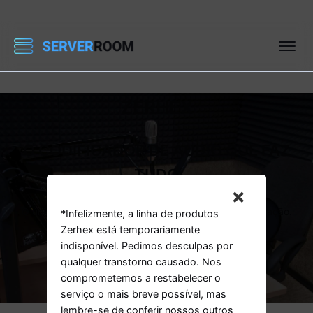
ZERHEX
O CODIFICADOR DE ÁUDIO QUE FAZ
TUDO
×
O único codificador de áudio que não requer configuração.
Basta conectar e começar a transmitir.
*Infelizmente, a linha de produtos
Zerhex está temporariamente
indisponível. Pedimos desculpas por
Sim, obtenha meu codificador
qualquer transtorno causado. Nos
comprometemos a restabelecer o