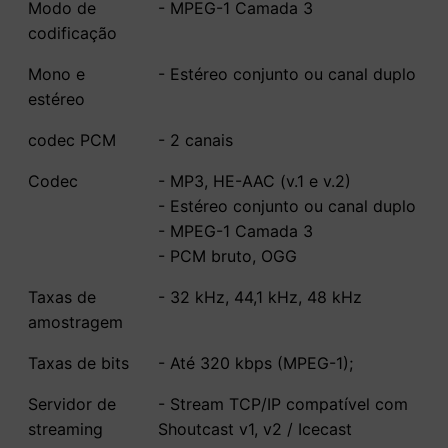
Modo de
- MPEG-1 Camada 3
codificação
Mono e
- Estéreo conjunto ou canal duplo
estéreo
codec PCM
- 2 canais
Codec
- MP3, HE-AAC (v.1 e v.2)
- Estéreo conjunto ou canal duplo
- MPEG-1 Camada 3
- PCM bruto, OGG
Taxas de
- 32 kHz, 44,1 kHz, 48 kHz
amostragem
Taxas de bits
- Até 320 kbps (MPEG-1);
Servidor de
- Stream TCP/IP compatível com
streaming
Shoutcast v1, v2 / Icecast