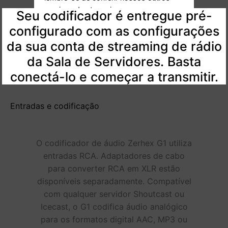
serviço o mais breve possível, mas
Seu codificador é entregue pré-
lembre-se de conferir nossos outros
configurado com as configurações
serviços de streaming e
da sua conta de streaming de rádio
codificadores.
da Sala de Servidores. Basta
conectá-lo e começar a transmitir.
Entradas e codificação
O codificador de áudio Zerhex G1 utiliza
entradas RCA. Adaptadores de cabo
para converter RCA em XLR estão
disponíveis separadamente. Compatível
com qualquer servidor Shoutcast ou
Icecast, o G1 codifica áudio analógico
para os formatos digital AAC, MP3 ou