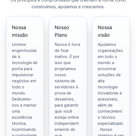
construímos, apoiamos e crescemos.
Nossa
Nosso
Nossa
missão
Plano
visão
Unimos
Nunca é hora
Ajudamos
engenhosida
de ficar
organizações
de à
inativo. É por
em todo o
tecnologia de
isso que
mundo a
ponta para
projetamos
encontrar
impulsionar
nosso
soluções de
negócios em
sistema de
alta
todo o
servidores à
tecnologia
mundo.
prova de
inovadoras e
Dedicamo-
desastres,
acessíveis,
nos a manter
para garantir
além de
uma
que você
conheciment
excelência
esteja online
o técnico
técnica,
independent
especializado
incentivando
emente do
. Nosso
a criatividade
que
objetivo é ser