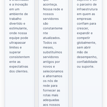
e a inovação
aconteça.
o parceiro de
em um
Nossa rede e
infraestrutura
ambiente de
nossos
em quem as
trabalho
servidores
empresas
divertido e
são
confiam para
estimulante,
constanteme
crescer,
onde nossa
nte
expandir e
equipe pode
atualizados.
competir
ultrapassar
Todos os
globalmente,
limites e
meses,
sem abrir
superar
substituímos
mão de
consistentem
servidores
desempenho,
ente as
antigos por
confiabilidade
expectativas
novos e
ou suporte.
dos clientes.
selecionamos
e alternamos
os nós de
rede para
fornecer as
rotas mais
adequadas
aos nossos