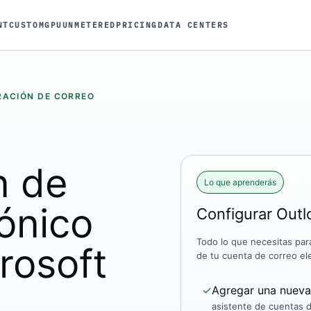
NT
CUSTOM
GPU
UNMETERED
PRICING
DATA CENTERS
RACIÓN DE CORREO
n de
Lo que aprenderás
rónico
Configurar Out
Todo lo que necesitas par
rosoft
de tu cuenta de correo el
✓
Agregar una nueva
asistente de cuentas d