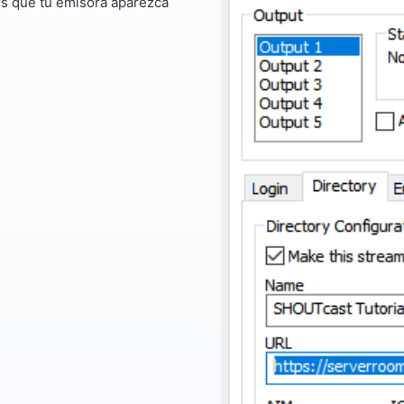
s que tu emisora ​​aparezca