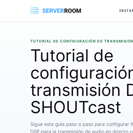
INSTA
TUTORIAL DE CONFIGURACIÓN DE TRANSMISIÓ
Tutorial de
configuració
transmisión 
SHOUTcast
Sigue esta guía paso a paso para configurar
DSP para la transmisión de audio en directo 