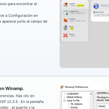
vivo
para encontrar
el
 ve a
Configuración
en
ue aparece junto al campo de
 en Winamp.
erencias. Haz clic en
SP v2.3.5
. En la pestaña
vidor
,
el puerto
y
la