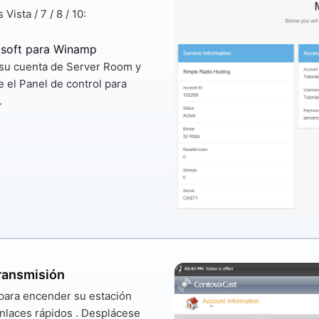
ista / 7 / 8 / 10:
lsoft para Winamp
 su cuenta de Server Room y
 el Panel de control para
.
ransmisión
para encender su estación
nlaces rápidos
. Desplácese