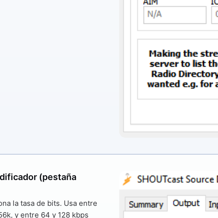
odificador (pestaña
ona la tasa de bits. Usa
entre
56k, y
entre 64 y 128 kbps