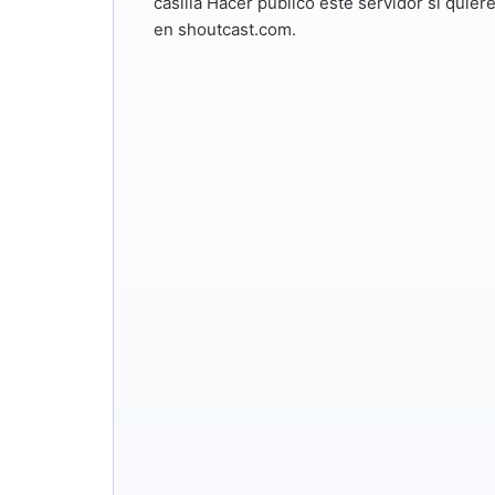
casilla
Hacer público este servidor
si quiere
en shoutcast.com.