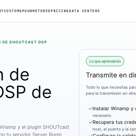
NT
CUSTOM
GPU
UNMETERED
PRICING
DATA CENTERS
N DE SHOUTCAST DSP
Lo que aprenderás
n de
Transmite en d
DSP de
Todo lo que necesitas pa
para la transmisión en dir
✓
Instalar Winamp y 
necesario.
✓
Recupera tus crede
 Winamp y el plugin SHOUTcast
host, el puerto y la c
con tu servidor Server Room
✓
Configure la salid