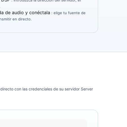
: introduzca la dirección del servidor, el
.
da de audio y conéctala
: elige tu fuente de
nsmitir en directo.
recto con las credenciales de su servidor Server