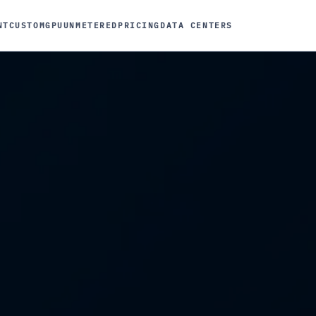
NT
CUSTOM
GPU
UNMETERED
PRICING
DATA CENTERS