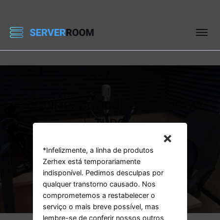
ZERHEX
O CODIFICADOR DE ÁUDIO QUE FAZ
TUDO
×
O único codificador de áudio que não requer configuração.
Basta conectar e começar a transmitir.
*Infelizmente, a linha de produtos
Zerhex está temporariamente
indisponível. Pedimos desculpas por
Sim, obtenha meu codificador
qualquer transtorno causado. Nos
comprometemos a restabelecer o