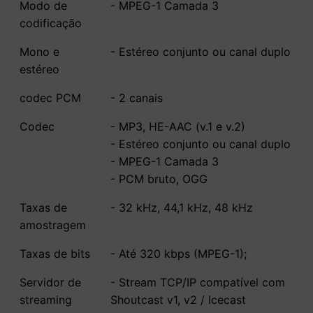
Modo de
- MPEG-1 Camada 3
codificação
Mono e
- Estéreo conjunto ou canal duplo
estéreo
codec PCM
- 2 canais
Codec
- MP3, HE-AAC (v.1 e v.2)
- Estéreo conjunto ou canal duplo
- MPEG-1 Camada 3
- PCM bruto, OGG
Taxas de
- 32 kHz, 44,1 kHz, 48 kHz
amostragem
Taxas de bits
- Até 320 kbps (MPEG-1);
Servidor de
- Stream TCP/IP compatível com
streaming
Shoutcast v1, v2 / Icecast