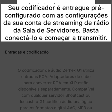
serviço o mais breve possível, mas
Seu codificador é entregue pré-
lembre-se de conferir nossos outros
configurado com as configurações
serviços de streaming e
da sua conta de streaming de rádio
codificadores.
da Sala de Servidores. Basta
conectá-lo e começar a transmitir.
Entradas e codificação
O codificador de áudio Zerhex G1 utiliza
entradas RCA. Adaptadores de cabo
para converter RCA em XLR estão
disponíveis separadamente. Compatível
com qualquer servidor Shoutcast ou
Icecast, o G1 codifica áudio analógico
para os formatos digital AAC, MP3 ou